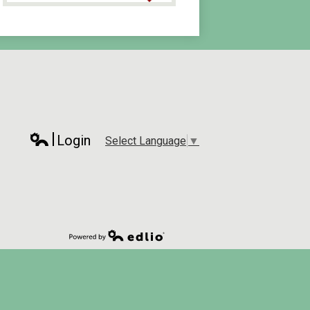
Login
Select Language
▼
Edlio
rch
Powered by Edlio