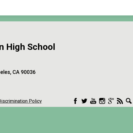
n High School
eles, CA 90036
iscrimination Policy
Facebook
Twitter
YouTube
Instagram
Google+
RSS
Sea