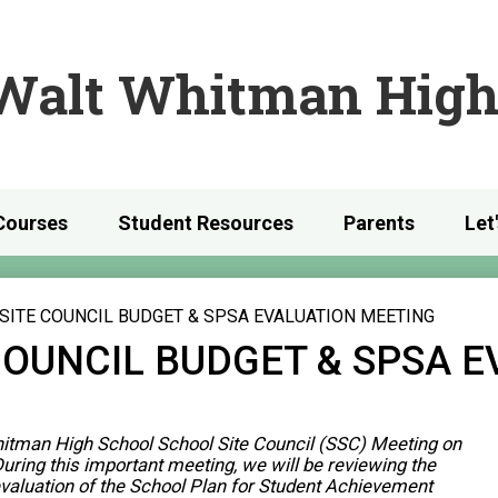
Skip
to
main
Walt Whitman High
content
Courses
Student Resources
Parents
Let
SITE COUNCIL BUDGET & SPSA EVALUATION MEETING
COUNCIL BUDGET & SPSA E
 Whitman High School School Site Council (SSC) Meeting on
uring this important meeting, we will be reviewing the
valuation of the School Plan for Student Achievement